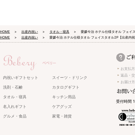
HOME
出産内祝い
タオル・寝具
愛媛今治 ホテル仕様タオル フェイ
HOME
出産内祝い
愛媛今治 ホテル仕様タオル フェイスタオル2P【出産内
お支払方
返品・交
内祝いギフトセット
スイーツ・ドリンク
お届け方
洗剤・石鹸
カタログギフト
タオル・寝具
キッチン用品
受付時間 1
名入れギフト
ケアグッズ
グルメ・食品
家電・雑貨