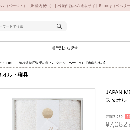
の川 バスタオル（ベージュ）【出産内祝い】｜出産内祝いの通販サイトBebery（ベベリ
相手別から探す
MEIFU selection 楠橋紋織謹製 天の川 バスタオル（ベージュ）【出産内祝い】
タオル・寝具
JAPAN M
スタオル
1
定価¥8,250
¥7,082