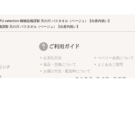
MEIFU selection 楠橋紋織謹製 天の川 バスタオル（ベージュ）【出産内祝い】
on 楠橋紋織謹製 天の川 バスタオル（ベージュ）【出産内祝い】
お支払方法
ベベリー会員について
返品・交換について
よくあるご質問
リンク
お届け方法・配送料について
ト
受付時間 10:00 ～ 17:00 ※土日･祝日休み