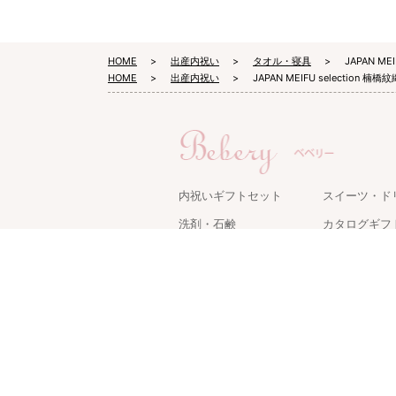
HOME
出産内祝い
タオル・寝具
JAPAN 
HOME
出産内祝い
JAPAN MEIFU selecti
内祝いギフトセット
スイーツ・ド
洗剤・石鹸
カタログギフ
タオル・寝具
キッチン用品
名入れギフト
ケアグッズ
グルメ・食品
家電・雑貨