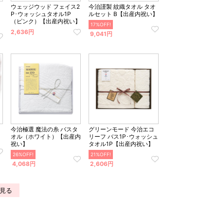
ウェッジウッド フェイス2
今治謹製 紋織タオル タオ
P･ウォッシュタオル1P
ルセット B【出産内祝い】
（ピンク）【出産内祝い】
17%OFF!
2,636円
9,041円
今治極選 魔法の糸 バスタ
グリーンモード 今治エコ
オル（ホワイト）【出産内
リーフ バス1P･ウォッシュ
祝い】
タオル1P【出産内祝い】
26%OFF!
21%OFF!
4,068円
2,606円
見る