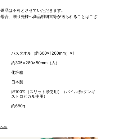
の返品は不可とさせていただきます。
の場合、贈り先様へ商品明細書等が送られることはござ
バスタオル（約600×1200mm）×1
約305×280×80mm（入）
化粧箱
日本製
綿100%（スリット糸使用）（パイル糸:タンギ
ストロピカル使用）
約680g
へ≫