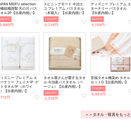
APAN MEIFU selection
スピニングモード 今治エ
ディズニー プレミアム エ
橋紋織謹製 天の川 バス
コ プレミアム バスタオル
ターナリー バスタオル
タオル2P【出産内祝い】
（木箱入）【出産内祝い】
【出産内祝い】
5%OFF!
23%OFF!
5%OFF!
3,863円
4,219円
4,158円
ィズニー プレミアム エ
タオル屋さんが愛するタオ
至福タオル梅染め タオル
ーナリー フェイス1P･ゲ
ル 今治産バスタオル（ベ
セットG【出産内祝い】
ストタオル1P（ホワイ
ージュ）【出産内祝い】
21%OFF!
ト）【出産内祝い】
39%OFF!
8,653円
,712円
3,315円
＞＞タオル・寝具をもっと