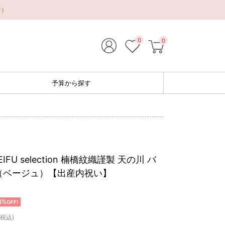
ー）
0
0
予算から探す
EIFU selection 楠橋紋織謹製 天の川 バ
（ベージュ）【出産内祝い】
4%
OFF!
(税込)