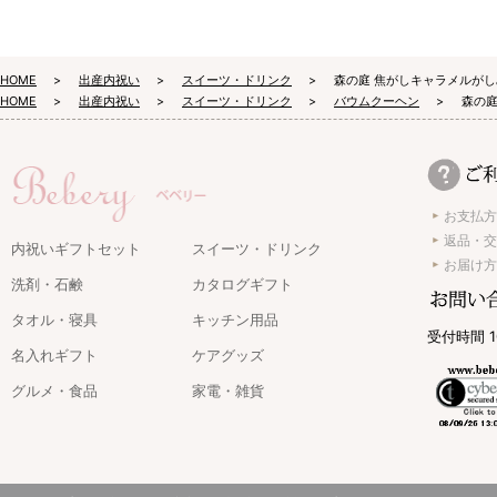
HOME
出産内祝い
スイーツ・ドリンク
森の庭 焦がしキャラメルがし
HOME
出産内祝い
スイーツ・ドリンク
バウムクーヘン
森の庭
お支払方
返品・交
内祝いギフトセット
スイーツ・ドリンク
お届け方
洗剤・石鹸
カタログギフト
タオル・寝具
キッチン用品
受付時間 1
名入れギフト
ケアグッズ
グルメ・食品
家電・雑貨