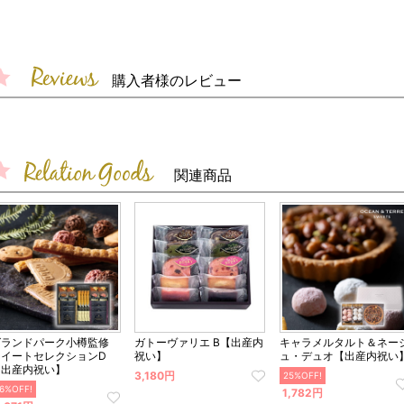
購入者様のレビュー
関連商品
グランドパーク小樽監修
ガトーヴァリエ B【出産内
キャラメルタルト＆ネー
スイートセレクションD
祝い】
ュ・デュオ【出産内祝い
【出産内祝い】
3,180円
25%OFF!
6%OFF!
1,782円