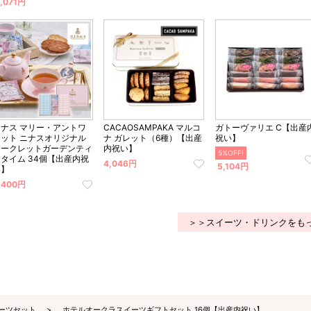
,071円
ニナス マリー・アントワ
CACAOSAMPAKA マルコ
ガトーヴァリエ C【出産
ネット ニナスオリジナル
ナ ガレット（6種）【出産
祝い】
シークレットガーデンティ
内祝い】
5%OFF!
ータイム 34個【出産内祝
4,046円
5,104円
い】
,400円
＞＞スイーツ・ドリンクをも
ーツセット
ホテルオークラスイーツギフトセット 16個【出産内祝い】