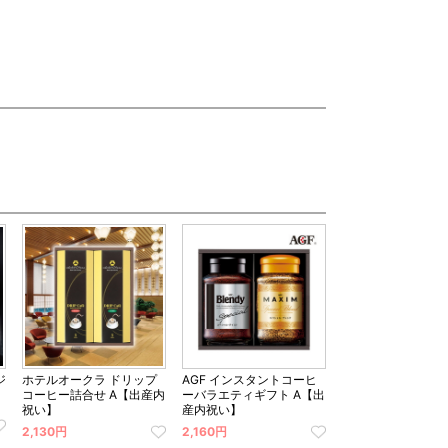
ジ
ホテルオークラ ドリップ
AGF インスタントコーヒ
】
コーヒー詰合せ A【出産内
ーバラエティギフト A【出
祝い】
産内祝い】
2,130円
2,160円