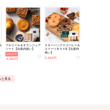
内
フルリール＆オランジュア
スターバックスコーヒー＆
ソート【出産内祝い】
スイーツＢＯＸB【出産内
祝い】
25%OFF!
3,493円
4,082円
っと見る