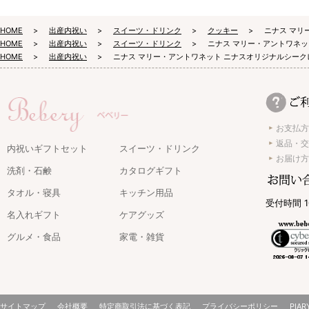
HOME
出産内祝い
スイーツ・ドリンク
クッキー
ニナス マリ
HOME
出産内祝い
スイーツ・ドリンク
ニナス マリー・アントワネッ
HOME
出産内祝い
ニナス マリー・アントワネット ニナスオリジナルシーク
お支払方
返品・交
内祝いギフトセット
スイーツ・ドリンク
お届け方
洗剤・石鹸
カタログギフト
タオル・寝具
キッチン用品
受付時間 1
名入れギフト
ケアグッズ
グルメ・食品
家電・雑貨
サイトマップ
会社概要
特定商取引法に基づく表記
プライバシーポリシー
PIAR