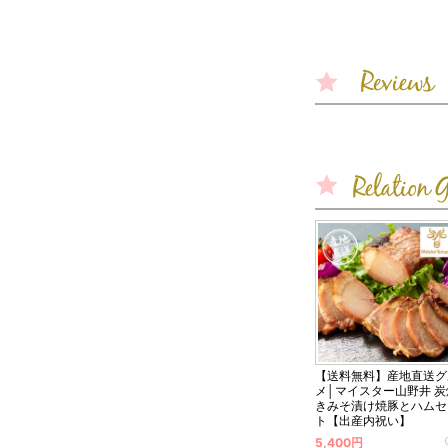
【送料無料】産地直送グ
メ│マイスター山野井 炭
きみそ漬け焼豚とハムセ
ト【出産内祝い】
5,400円