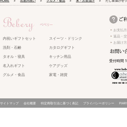
HOME
出産内祝い
グルメ・食品
米・お茶漬け
だし茶漬けセッ
お支払方
返品・交
内祝いギフトセット
スイーツ・ドリンク
お届け方
洗剤・石鹸
カタログギフト
タオル・寝具
キッチン用品
受付時間 1
名入れギフト
ケアグッズ
グルメ・食品
家電・雑貨
サイトマップ
会社概要
特定商取引法に基づく表記
プライバシーポリシー
PIAR