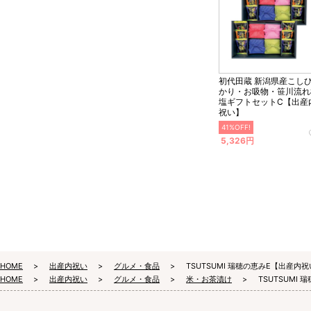
初代田蔵 新潟県産こし
かり・お吸物・笹川流れ
塩ギフトセットC【出産
祝い】
41%OFF!
5,326円
HOME
出産内祝い
グルメ・食品
TSUTSUMI 瑞穂の恵みE【出産内
HOME
出産内祝い
グルメ・食品
米・お茶漬け
TSUTSUMI