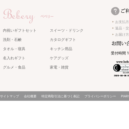
お支払方
返品・交
内祝いギフトセット
スイーツ・ドリンク
お届け方
洗剤・石鹸
カタログギフト
タオル・寝具
キッチン用品
受付時間 1
名入れギフト
ケアグッズ
グルメ・食品
家電・雑貨
サイトマップ
会社概要
特定商取引法に基づく表記
プライバシーポリシー
PIAR