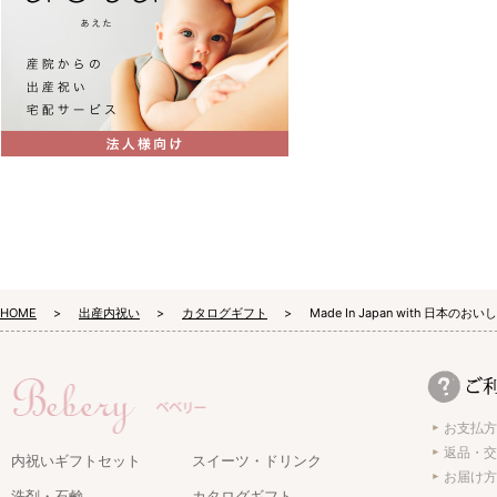
HOME
出産内祝い
カタログギフト
Made In Japan with 日本のお
お支払方
返品・交
内祝いギフトセット
スイーツ・ドリンク
お届け方
洗剤・石鹸
カタログギフト