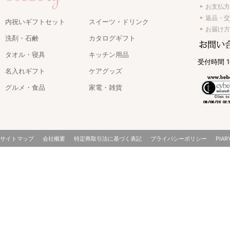
お支払方
返品・交
内祝いギフトセット
スイーツ・ドリンク
お届け方
洗剤・石鹸
カタログギフト
タオル・寝具
キッチン用品
受付時間 1
名入れギフト
ケアグッズ
グルメ・食品
家電・雑貨
サイトマップ
会社概要
特定商取引法に基づく表記
プライバシーポリシー
PIAR