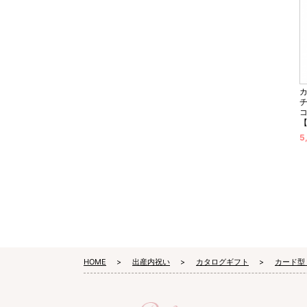
チ
5
HOME
出産内祝い
カタログギフト
カード型