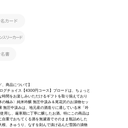
ド、商品について】
タログチョイス【4300円コース】ブロードは、ちょっと
な時間をお楽しみいただけるギフトを取り揃えており
本の極み〉純米吟醸 無圧中汲み＆尾花沢のお漬物セッ
醸 無圧中汲みは、地元産の酒造りに適している米「吟
0%使用し、厳寒期に丁寧に醸したお酒。特にこの商品は
に自重でおちてくる酒を無濾過でそのまま瓶詰めした
大根、きゅうり、なすを刻んで漬け込んだ雪国の漬物