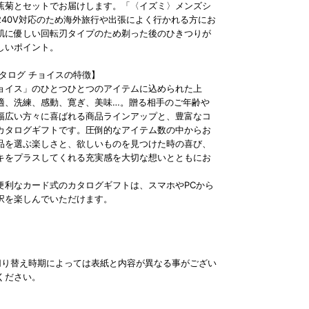
蕉菊とセットでお届けします。「〈イズミ〉メンズシ
240V対応のため海外旅行や出張によく行かれる方にお
肌に優しい回転刃タイプのため剃った後のひきつりが
しいポイント。
カタログ チョイスの特徴】
ョイス」のひとつひとつのアイテムに込められた上
適、洗練、感動、寛ぎ、美味…。贈る相手のご年齢や
幅広い方々に喜ばれる商品ラインアップと、豊富なコ
カタログギフトです。圧倒的なアイテム数の中からお
品を選ぶ楽しさと、欲しいものを見つけた時の喜び、
キをプラスしてくれる充実感を大切な想いとともにお
便利なカード式のカタログギフトは、スマホやPCから
択を楽しんでいただけます。
切り替え時期によっては表紙と内容が異なる事がござい
ください。