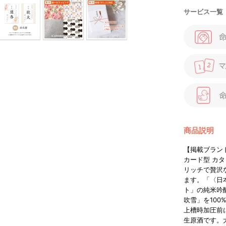
サービス一覧
商品説明
【掲載ブラン
カード型 カ
リッチで贅沢
ます。「〈日
ト」の純米吟
吹雪」を10
上槽時加圧前
生原酒です。