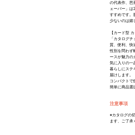
の代表作、芭
ェーバー」は
すすめです。
少ないのは嬉
【カード型 
「カタログチ
質、便利、快
性別を問わず
ースが魅力の
気に入りの一
暮らしにステ
届けします。
コンパクトで
簡単に商品選
注意事項
※カタログの
ます、ご了承