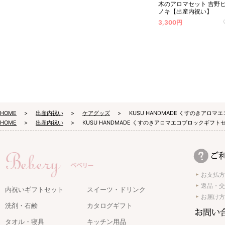
木のアロマセット 吉野
ノキ【出産内祝い】
3,300円
HOME
出産内祝い
ケアグッズ
KUSU HANDMADE くすのきア
HOME
出産内祝い
KUSU HANDMADE くすのきアロマエコブロックギフ
お支払方
返品・交
内祝いギフトセット
スイーツ・ドリンク
お届け方
洗剤・石鹸
カタログギフト
タオル・寝具
キッチン用品