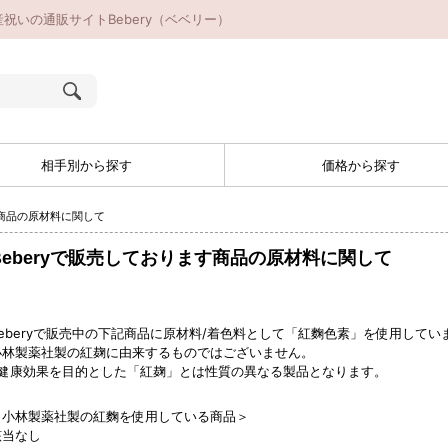
祝いの通販サイトBebery（ベベリー）
相手別から探す
価格から探す
す商品の原材料に関して
Beberyで販売しております商品の原材料に関して
Beberyで販売中の下記商品に原材料/着色料として「紅麴色素」を使用してい
小林製薬社製の紅麹に由来するものではございません。
※健康効果を目的とした「紅麹」とは性質の異なる製品となります。
＜小林製薬社製の紅麴を使用している商品＞
該当なし