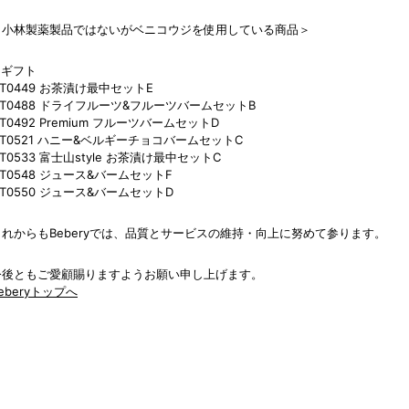
＜小林製薬製品ではないがベニコウジを使用している商品＞
■ギフト
T0449 お茶漬け最中セットE
OT0488 ドライフルーツ&フルーツバームセットB
T0492 Premium フルーツバームセットD
OT0521 ハニー&ベルギーチョコバームセットC
T0533 富士山style お茶漬け最中セットC
T0548 ジュース&バームセットF
T0550 ジュース&バームセットD
これからもBeberyでは、品質とサービスの維持・向上に努めて参ります。
今後ともご愛顧賜りますようお願い申し上げます。
eberyトップへ