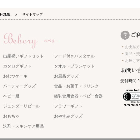
HOME
サイトマップ
お支払方
返品・交
出産祝いギフトセット
フード付きバスタオル
お届け方
カタログギフト
タオル・ブランケット
おむつケーキ
お風呂グッズ
受付時間 1
パーティーグッズ
食品・お菓子・ドリンク
ベビー服
離乳食用食器・ベビー食器
ジェンダーリビール
フラワーギフト
おもちゃ
おやすみグッズ
洗剤・スキンケア用品