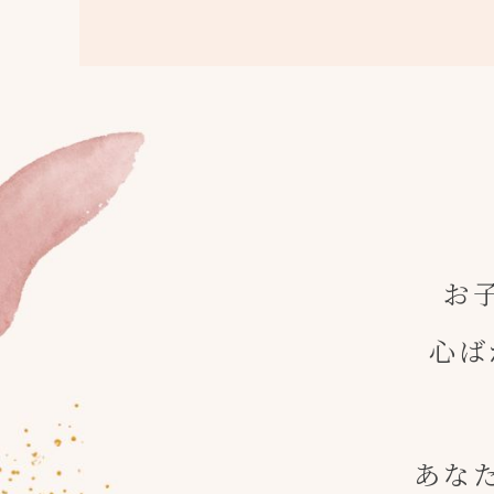
お
心ば
あな