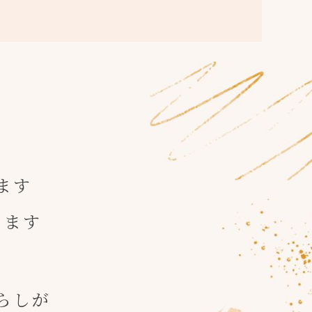
ます
します
らしが